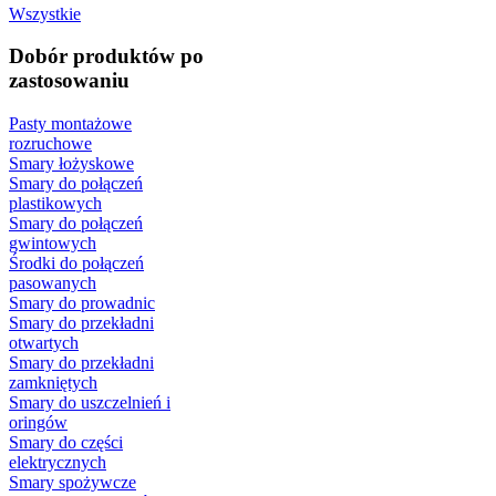
Wszystkie
Dobór produktów po
zastosowaniu
Pasty montażowe
rozruchowe
Smary łożyskowe
Smary do połączeń
plastikowych
Smary do połączeń
gwintowych
Środki do połączeń
pasowanych
Smary do prowadnic
Smary do przekładni
otwartych
Smary do przekładni
zamkniętych
Smary do uszczelnień i
oringów
Smary do części
elektrycznych
Smary spożywcze