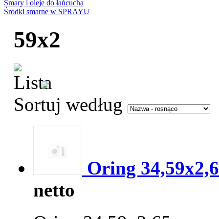
Smary i oleje do łańcucha
Środki smarne w SPRAYU
59x2
Sortuj według
Oring 34,59x2,
netto