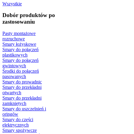
Wszystkie
Dobór produktów po
zastosowaniu
Pasty montażowe
rozruchowe
Smary łożyskowe
Smary do połączeń
plastikowych
Smary do połączeń
gwintowych
Środki do połączeń
pasowanych
Smary do prowadnic
Smary do przekładni
otwartych
Smary do przekładni
zamkniętych
Smary do uszczelnień i
oringów
Smary do części
elektrycznych
Smary spożywcze