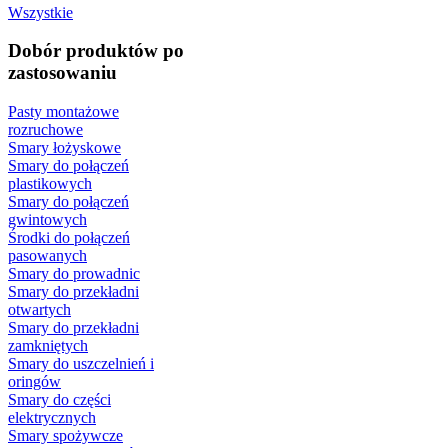
Wszystkie
Dobór produktów po
zastosowaniu
Pasty montażowe
rozruchowe
Smary łożyskowe
Smary do połączeń
plastikowych
Smary do połączeń
gwintowych
Środki do połączeń
pasowanych
Smary do prowadnic
Smary do przekładni
otwartych
Smary do przekładni
zamkniętych
Smary do uszczelnień i
oringów
Smary do części
elektrycznych
Smary spożywcze