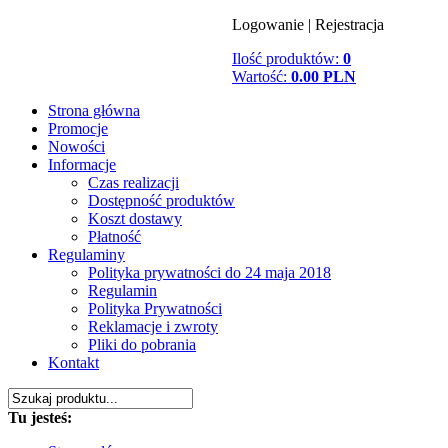
Logowanie
|
Rejestracja
Ilość produktów:
0
Wartość:
0.00 PLN
Strona główna
Promocje
Nowości
Informacje
Czas realizacji
Dostępność produktów
Koszt dostawy
Płatność
Regulaminy
Polityka prywatności do 24 maja 2018
Regulamin
Polityka Prywatności
Reklamacje i zwroty
Pliki do pobrania
Kontakt
Tu jesteś: