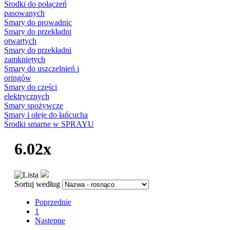
Środki do połączeń
pasowanych
Smary do prowadnic
Smary do przekładni
otwartych
Smary do przekładni
zamkniętych
Smary do uszczelnień i
oringów
Smary do części
elektrycznych
Smary spożywcze
Smary i oleje do łańcucha
Środki smarne w SPRAYU
6.02x
Sortuj według
Poprzednie
1
Następne