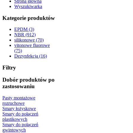
Strona główna
Wyszukiwarka
Kategorie produktów
EPDM (3)
NBR (912)
silikonowe (70)
vitonowe fluorowe
(75)
Dezynfekcja (16)
Filtry
Dobór produktów po
zastosowaniu
Pasty montażowe
rozruchowe
Smary łożyskowe
Smary do połączeń
plastikowych
Smary do połączeń
gwintowych