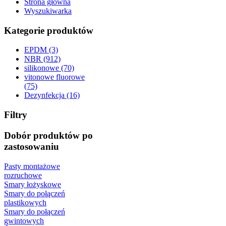
Strona główna
Wyszukiwarka
Kategorie produktów
EPDM (3)
NBR (912)
silikonowe (70)
vitonowe fluorowe
(75)
Dezynfekcja (16)
Filtry
Dobór produktów po
zastosowaniu
Pasty montażowe
rozruchowe
Smary łożyskowe
Smary do połączeń
plastikowych
Smary do połączeń
gwintowych