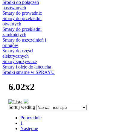
Środki do połączeń
pasowanych
Smary do prowadnic
Smary do przekładni
otwartych
Smary do przekładni
zamkniętych
Smary do uszczelnień i
oringów
Smary do części
elektrycznych
Smary spożywcze
Smary i oleje do łańcucha
Środki smarne w SPRAYU
6.02x2
Sortuj według
Poprzednie
1
Następne