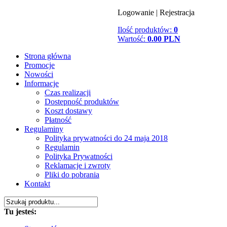
Logowanie
|
Rejestracja
Ilość produktów:
0
Wartość:
0.00 PLN
Strona główna
Promocje
Nowości
Informacje
Czas realizacji
Dostępność produktów
Koszt dostawy
Płatność
Regulaminy
Polityka prywatności do 24 maja 2018
Regulamin
Polityka Prywatności
Reklamacje i zwroty
Pliki do pobrania
Kontakt
Tu jesteś: