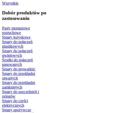
Wszystkie
Dobór produktów po
zastosowaniu
Pasty montażowe
rozruchowe
Smary łożyskowe
Smary do połączeń
plastikowych
Smary do połączeń
gwintowych
Środki do połączeń
pasowanych
Smary do prowadnic
Smary do przekładni
otwartych
Smary do przekładni
zamkniętych
Smary do uszczelnień i
oringów
Smary do części
elektrycznych
Smary spożywcze