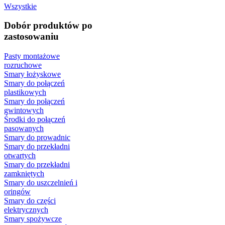
Wszystkie
Dobór produktów po
zastosowaniu
Pasty montażowe
rozruchowe
Smary łożyskowe
Smary do połączeń
plastikowych
Smary do połączeń
gwintowych
Środki do połączeń
pasowanych
Smary do prowadnic
Smary do przekładni
otwartych
Smary do przekładni
zamkniętych
Smary do uszczelnień i
oringów
Smary do części
elektrycznych
Smary spożywcze