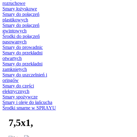
rozruchowe
Smary łożyskowe
Smary do połączeń
plastikowych
Smary do połączeń
gwintowych
Środki do połączeń
pasowanych
Smary do prowadnic
Smary do przekładni
otwartych
Smary do przekładni
zamkniętych
Smary do uszczelnień i
oringów
Smary do części
elektrycznych
Smary spożywcze
Smary i oleje do łańcucha
Środki smarne w SPRAYU
7,5x1,