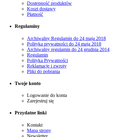
Dostępność produktów
Koszt dostawy
Płatność
Regulaminy
Archiwalny Regulamin do 24 maja 2018
Polityka prywatności do 24 maja 2018
Archiwalny regulamin do 24 grudnia 2014
Regulamin
Polityka Prywatności
Reklamacje i zwroty
Pliki do pobrania
Twoje konto
Logowanie do konta
Zarejestruj się
Przydatne linki
Kontakt
Mapa strony
Newsletter