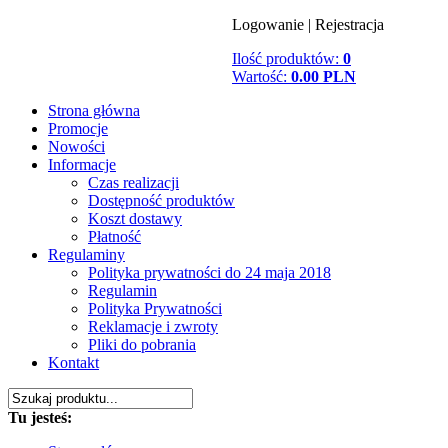
Logowanie
|
Rejestracja
Ilość produktów:
0
Wartość:
0.00 PLN
Strona główna
Promocje
Nowości
Informacje
Czas realizacji
Dostępność produktów
Koszt dostawy
Płatność
Regulaminy
Polityka prywatności do 24 maja 2018
Regulamin
Polityka Prywatności
Reklamacje i zwroty
Pliki do pobrania
Kontakt
Tu jesteś: