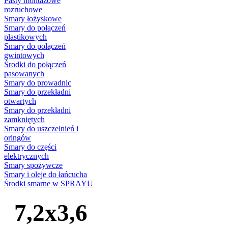
Pasty montażowe
rozruchowe
Smary łożyskowe
Smary do połączeń
plastikowych
Smary do połączeń
gwintowych
Środki do połączeń
pasowanych
Smary do prowadnic
Smary do przekładni
otwartych
Smary do przekładni
zamkniętych
Smary do uszczelnień i
oringów
Smary do części
elektrycznych
Smary spożywcze
Smary i oleje do łańcucha
Środki smarne w SPRAYU
7,2x3,6