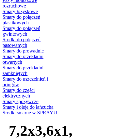
Pasty montażowe
rozruchowe
Smary łożyskowe
Smary do połączeń
plastikowych
Smary do połączeń
gwintowych
Środki do połączeń
pasowanych
Smary do prowadnic
Smary do przekładni
otwartych
Smary do przekładni
zamkniętych
Smary do uszczelnień i
oringów
Smary do części
elektrycznych
Smary spożywcze
Smary i oleje do łańcucha
Środki smarne w SPRAYU
7,2x3,6x1,