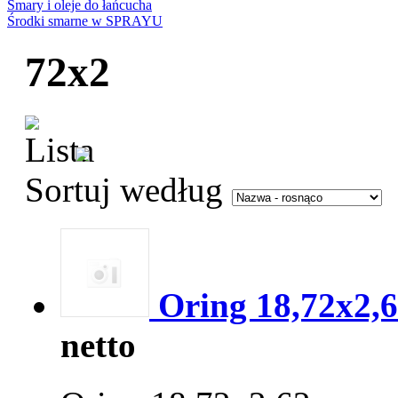
Smary i oleje do łańcucha
Środki smarne w SPRAYU
72x2
Sortuj według
Oring 18,72x2,
netto