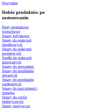
Wszystkie
Dobór produktów po
zastosowaniu
Pasty montażowe
rozruchowe
Smary łożyskowe
Smary do połączeń
plastikowych
Smary do połączeń
gwintowych
Środki do połączeń
pasowanych
Smary do prowadnic
Smary do przekładni
otwartych
Smary do przekładni
zamkniętych
Smary do uszczelnień i
oringów
Smary do części
elektrycznych
Smary spożywcze