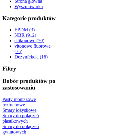
Strona główna
Wyszukiwarka
Kategorie produktów
EPDM (3)
NBR (912)
silikonowe (70)
vitonowe fluorowe
(75)
Dezynfekcja (16)
Filtry
Dobór produktów po
zastosowaniu
Pasty montażowe
rozruchowe
Smary łożyskowe
Smary do połączeń
plastikowych
Smary do połączeń
gwintowych