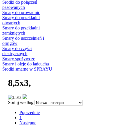
Środki do połączeń
pasowanych
Smary do prowadnic
Smary do przekładni
otwartych
Smary do przekładni
zamkniętych
Smary do uszczelnień i
oringów
Smary do części
elektrycznych
Smary spożywcze
Smary i oleje do łańcucha
Środki smarne w SPRAYU
8,5x3,
Sortuj według
Poprzednie
1
Następne