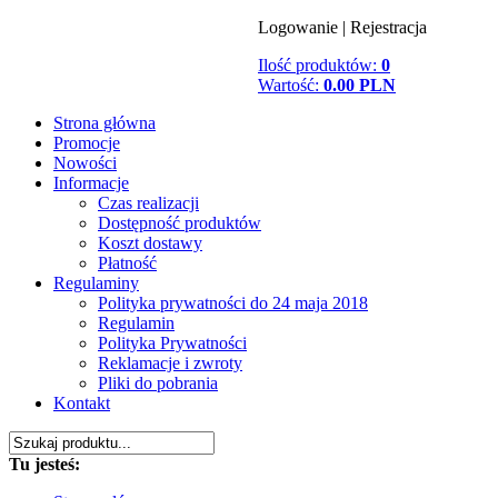
Logowanie
|
Rejestracja
Ilość produktów:
0
Wartość:
0.00 PLN
Strona główna
Promocje
Nowości
Informacje
Czas realizacji
Dostępność produktów
Koszt dostawy
Płatność
Regulaminy
Polityka prywatności do 24 maja 2018
Regulamin
Polityka Prywatności
Reklamacje i zwroty
Pliki do pobrania
Kontakt
Tu jesteś: