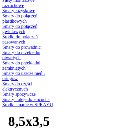
Pasty montażowe
rozruchowe
Smary łożyskowe
Smary do połączeń
plastikowych
Smary do połączeń
gwintowych
Środki do połączeń
pasowanych
Smary do prowadnic
Smary do przekładni
otwartych
Smary do przekładni
zamkniętych
Smary do uszczelnień i
oringów
Smary do części
elektrycznych
Smary spożywcze
Smary i oleje do łańcucha
Środki smarne w SPRAYU
8,5x3,5