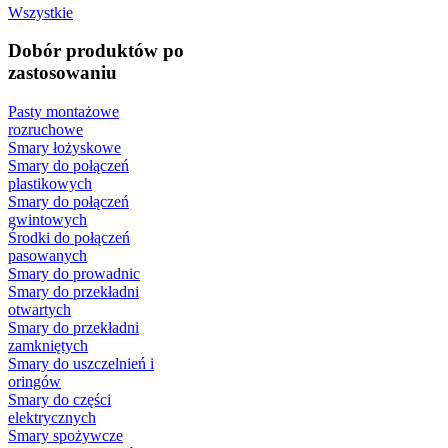
Wszystkie
Dobór produktów po
zastosowaniu
Pasty montażowe
rozruchowe
Smary łożyskowe
Smary do połączeń
plastikowych
Smary do połączeń
gwintowych
Środki do połączeń
pasowanych
Smary do prowadnic
Smary do przekładni
otwartych
Smary do przekładni
zamkniętych
Smary do uszczelnień i
oringów
Smary do części
elektrycznych
Smary spożywcze