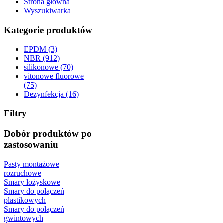
Strona główna
Wyszukiwarka
Kategorie produktów
EPDM (3)
NBR (912)
silikonowe (70)
vitonowe fluorowe
(75)
Dezynfekcja (16)
Filtry
Dobór produktów po
zastosowaniu
Pasty montażowe
rozruchowe
Smary łożyskowe
Smary do połączeń
plastikowych
Smary do połączeń
gwintowych