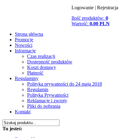
Logowanie
|
Rejestracja
Ilość produktów:
0
Wartość:
0.00 PLN
Strona główna
Promocje
Nowości
Informacje
Czas realizacji
Dostępność produktów
Koszt dostawy
Płatność
Regulaminy
Polityka prywatności do 24 maja 2018
Regulamin
Polityka Prywatności
Reklamacje i zwroty
Pliki do pobrania
Kontakt
Tu jesteś: