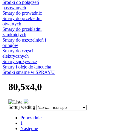
Środki do połączeń
pasowanych
Smary do prowadnic
Smary do przekładni
otwartych
Smary do przekładni
zamkniętych
Smary do uszczelnień i
oringów
Smary do części
elektrycznych
Smary spożywcze
Smary i oleje do łańcucha
Środki smarne w SPRAYU
80,5x4,0
Sortuj według
Poprzednie
1
Następne