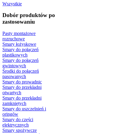
Wszystkie
Dobór produktów po
zastosowaniu
Pasty montażowe
rozruchowe
Smary łożyskowe
Smary do połączeń
plastikowych
Smary do połączeń
gwintowych
Środki do połączeń
pasowanych
Smary do prowadnic
Smary do przekładni
otwartych
Smary do przekładni
zamkniętych
Smary do uszczelnień i
oringów
Smary do części
elektrycznych
Smary spożywcze