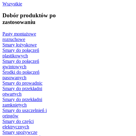
Wszystkie
Dobór produktów po
zastosowaniu
Pasty montażowe
rozruchowe
Smary łożyskowe
Smary do połączeń
plastikowych
Smary do połączeń
gwintowych
Środki do połączeń
pasowanych
Smary do prowadnic
Smary do przekładni
otwartych
Smary do przekładni
zamkniętych
Smary do uszczelnień i
oringów
Smary do części
elektrycznych
Smary spożywcze