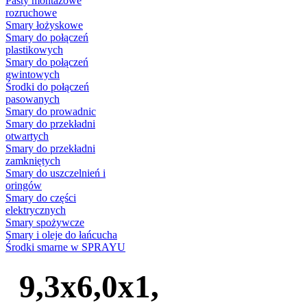
Pasty montażowe
rozruchowe
Smary łożyskowe
Smary do połączeń
plastikowych
Smary do połączeń
gwintowych
Środki do połączeń
pasowanych
Smary do prowadnic
Smary do przekładni
otwartych
Smary do przekładni
zamkniętych
Smary do uszczelnień i
oringów
Smary do części
elektrycznych
Smary spożywcze
Smary i oleje do łańcucha
Środki smarne w SPRAYU
9,3x6,0x1,