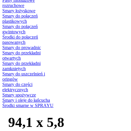
Pasty montażowe
rozruchowe
Smary łożyskowe
Smary do połączeń
plastikowych
Smary do połączeń
gwintowych
Środki do połączeń
pasowanych
Smary do prowadnic
Smary do przekładni
otwartych
Smary do przekładni
zamkniętych
Smary do uszczelnień i
oringów
Smary do części
elektrycznych
Smary spożywcze
Smary i oleje do łańcucha
Środki smarne w SPRAYU
94,1 x 5,8