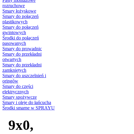
Pasty montażowe
rozruchowe
Smary łożyskowe
Smary do połączeń
plastikowych
Smary do połączeń
gwintowych
Środki do połączeń
pasowanych
Smary do prowadnic
Smary do przekładni
otwartych
Smary do przekładni
zamkniętych
Smary do uszczelnień i
oringów
Smary do części
elektrycznych
Smary spożywcze
Smary i oleje do łańcucha
Środki smarne w SPRAYU
9x0,