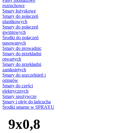
Pasty montażowe
rozruchowe
Smary łożyskowe
Smary do połączeń
plastikowych
Smary do połączeń
gwintowych
Środki do połączeń
pasowanych
Smary do prowadnic
Smary do przekładni
otwartych
Smary do przekładni
zamkniętych
Smary do uszczelnień i
oringów
Smary do części
elektrycznych
Smary spożywcze
Smary i oleje do łańcucha
Środki smarne w SPRAYU
9x0,8