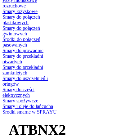
Pasty montażowe
rozruchowe
Smary łożyskowe
Smary do połączeń
plastikowych
Smary do połączeń
gwintowych
Środki do połączeń
pasowanych
Smary do prowadnic
Smary do przekładni
otwartych
Smary do przekładni
zamkniętych
Smary do uszczelnień i
oringów
Smary do części
elektrycznych
Smary spożywcze
Smary i oleje do łańcucha
Środki smarne w SPRAYU
ATBNX2