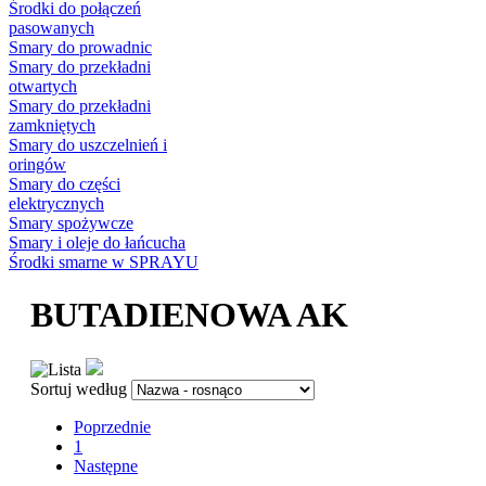
Środki do połączeń
pasowanych
Smary do prowadnic
Smary do przekładni
otwartych
Smary do przekładni
zamkniętych
Smary do uszczelnień i
oringów
Smary do części
elektrycznych
Smary spożywcze
Smary i oleje do łańcucha
Środki smarne w SPRAYU
BUTADIENOWA AK
Sortuj według
Poprzednie
1
Następne