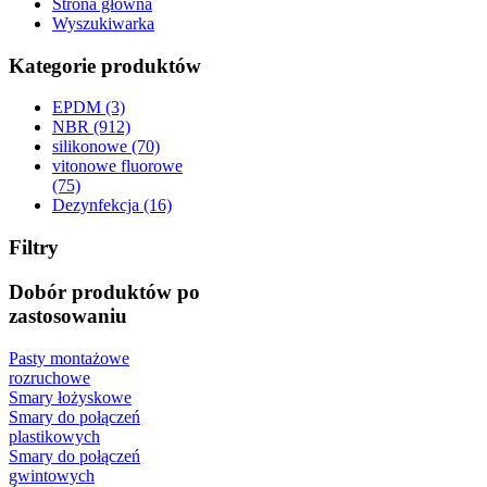
Strona główna
Wyszukiwarka
Kategorie produktów
EPDM (3)
NBR (912)
silikonowe (70)
vitonowe fluorowe
(75)
Dezynfekcja (16)
Filtry
Dobór produktów po
zastosowaniu
Pasty montażowe
rozruchowe
Smary łożyskowe
Smary do połączeń
plastikowych
Smary do połączeń
gwintowych