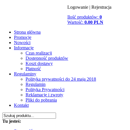
Logowanie
|
Rejestracja
Ilość produktów:
0
Wartość:
0.00 PLN
Strona główna
Promocje
Nowości
Informacje
Czas realizacji
Dostępność produktów
Koszt dostawy
Płatność
Regulaminy
Polityka prywatności do 24 maja 2018
Regulamin
Polityka Prywatności
Reklamacje i zwroty
Pliki do pobrania
Kontakt
Tu jesteś: