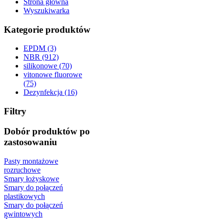
Strona główna
Wyszukiwarka
Kategorie produktów
EPDM (3)
NBR (912)
silikonowe (70)
vitonowe fluorowe
(75)
Dezynfekcja (16)
Filtry
Dobór produktów po
zastosowaniu
Pasty montażowe
rozruchowe
Smary łożyskowe
Smary do połączeń
plastikowych
Smary do połączeń
gwintowych