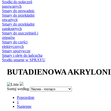
Środki do połączeń
pasowanych
Smary do prowadnic
Smary do przekładni
otwartych
Smary do przekładni
zamkniętych
Smary do uszczelnień i
oringów
Smary do części
elektrycznych
Smary spożywcze
Smary i oleje do łańcucha
Środki smarne w SPRAYU
BUTADIENOWA AKRYLONI
Sortuj według
Poprzednie
1
Następne