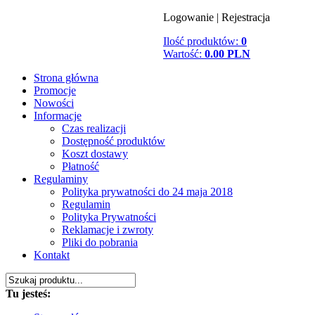
Logowanie
|
Rejestracja
Ilość produktów:
0
Wartość:
0.00 PLN
Strona główna
Promocje
Nowości
Informacje
Czas realizacji
Dostępność produktów
Koszt dostawy
Płatność
Regulaminy
Polityka prywatności do 24 maja 2018
Regulamin
Polityka Prywatności
Reklamacje i zwroty
Pliki do pobrania
Kontakt
Tu jesteś: