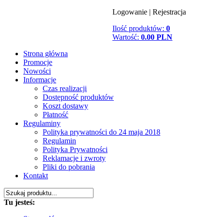
Logowanie
|
Rejestracja
Ilość produktów:
0
Wartość:
0.00 PLN
Strona główna
Promocje
Nowości
Informacje
Czas realizacji
Dostępność produktów
Koszt dostawy
Płatność
Regulaminy
Polityka prywatności do 24 maja 2018
Regulamin
Polityka Prywatności
Reklamacje i zwroty
Pliki do pobrania
Kontakt
Tu jesteś: