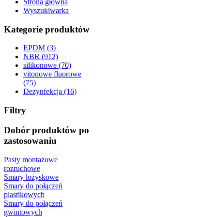
Strona główna
Wyszukiwarka
Kategorie produktów
EPDM (3)
NBR (912)
silikonowe (70)
vitonowe fluorowe
(75)
Dezynfekcja (16)
Filtry
Dobór produktów po
zastosowaniu
Pasty montażowe
rozruchowe
Smary łożyskowe
Smary do połączeń
plastikowych
Smary do połączeń
gwintowych