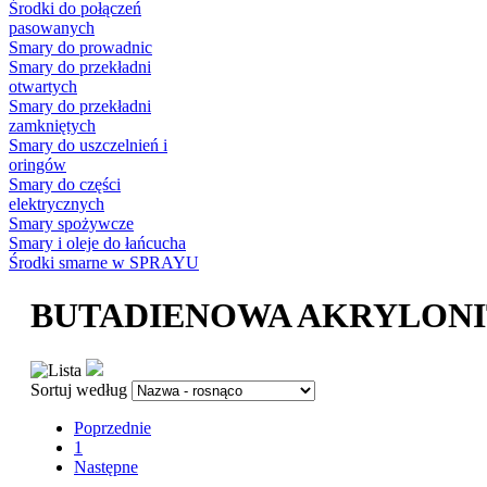
Środki do połączeń
pasowanych
Smary do prowadnic
Smary do przekładni
otwartych
Smary do przekładni
zamkniętych
Smary do uszczelnień i
oringów
Smary do części
elektrycznych
Smary spożywcze
Smary i oleje do łańcucha
Środki smarne w SPRAYU
BUTADIENOWA AKRYLONI
Sortuj według
Poprzednie
1
Następne