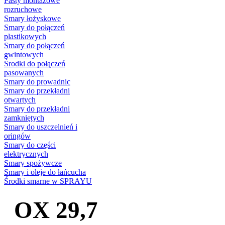
Pasty montażowe
rozruchowe
Smary łożyskowe
Smary do połączeń
plastikowych
Smary do połączeń
gwintowych
Środki do połączeń
pasowanych
Smary do prowadnic
Smary do przekładni
otwartych
Smary do przekładni
zamkniętych
Smary do uszczelnień i
oringów
Smary do części
elektrycznych
Smary spożywcze
Smary i oleje do łańcucha
Środki smarne w SPRAYU
OX 29,7