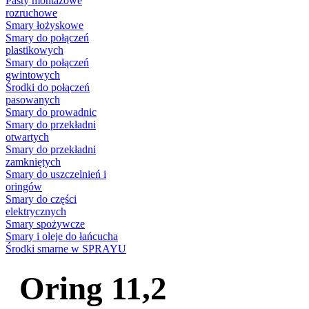
Pasty montażowe
rozruchowe
Smary łożyskowe
Smary do połączeń
plastikowych
Smary do połączeń
gwintowych
Środki do połączeń
pasowanych
Smary do prowadnic
Smary do przekładni
otwartych
Smary do przekładni
zamkniętych
Smary do uszczelnień i
oringów
Smary do części
elektrycznych
Smary spożywcze
Smary i oleje do łańcucha
Środki smarne w SPRAYU
Oring 11,2