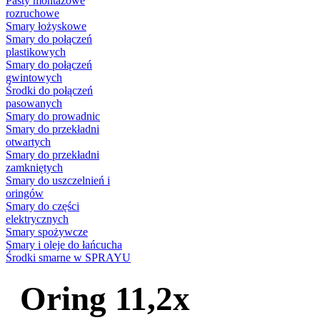
Pasty montażowe
rozruchowe
Smary łożyskowe
Smary do połączeń
plastikowych
Smary do połączeń
gwintowych
Środki do połączeń
pasowanych
Smary do prowadnic
Smary do przekładni
otwartych
Smary do przekładni
zamkniętych
Smary do uszczelnień i
oringów
Smary do części
elektrycznych
Smary spożywcze
Smary i oleje do łańcucha
Środki smarne w SPRAYU
Oring 11,2x