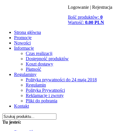
Logowanie
|
Rejestracja
Ilość produktów:
0
Wartość:
0.00 PLN
Strona główna
Promocje
Nowości
Informacje
Czas realizacji
Dostępność produktów
Koszt dostawy
Płatność
Regulaminy
Polityka prywatności do 24 maja 2018
Regulamin
Polityka Prywatności
Reklamacje i zwroty
Pliki do pobrania
Kontakt
Tu jesteś: