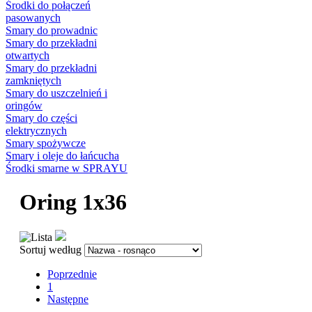
Środki do połączeń
pasowanych
Smary do prowadnic
Smary do przekładni
otwartych
Smary do przekładni
zamkniętych
Smary do uszczelnień i
oringów
Smary do części
elektrycznych
Smary spożywcze
Smary i oleje do łańcucha
Środki smarne w SPRAYU
Oring 1x36
Sortuj według
Poprzednie
1
Następne