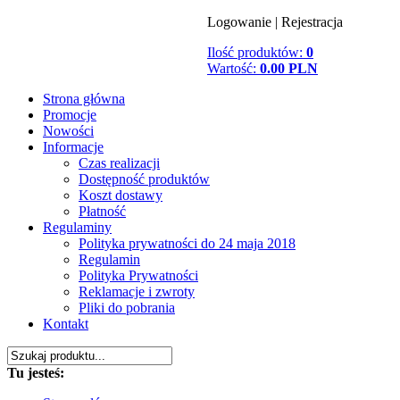
Logowanie
|
Rejestracja
Ilość produktów:
0
Wartość:
0.00 PLN
Strona główna
Promocje
Nowości
Informacje
Czas realizacji
Dostępność produktów
Koszt dostawy
Płatność
Regulaminy
Polityka prywatności do 24 maja 2018
Regulamin
Polityka Prywatności
Reklamacje i zwroty
Pliki do pobrania
Kontakt
Tu jesteś: