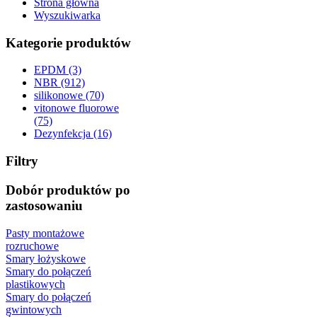
Strona główna
Wyszukiwarka
Kategorie produktów
EPDM (3)
NBR (912)
silikonowe (70)
vitonowe fluorowe
(75)
Dezynfekcja (16)
Filtry
Dobór produktów po
zastosowaniu
Pasty montażowe
rozruchowe
Smary łożyskowe
Smary do połączeń
plastikowych
Smary do połączeń
gwintowych