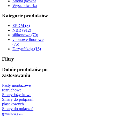
Strona główna
Wyszukiwarka
Kategorie produktów
EPDM (3)
NBR (912)
silikonowe (70)
vitonowe fluorowe
(75)
Dezynfekcja (16)
Filtry
Dobór produktów po
zastosowaniu
Pasty montażowe
rozruchowe
Smary łożyskowe
Smary do połączeń
plastikowych
Smary do połączeń
gwintowych