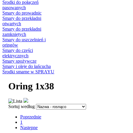
Środki do połączeń
pasowanych
Smary do prowadnic
Smary do przekładni
otwartych
Smary do przekładni
zamkniętych
Smary do uszczelnień i
oringów
Smary do części
elektrycznych
Smary spożywcze
Smary i oleje do łańcucha
Środki smarne w SPRAYU
Oring 1x38
Sortuj według
Poprzednie
1
Następne