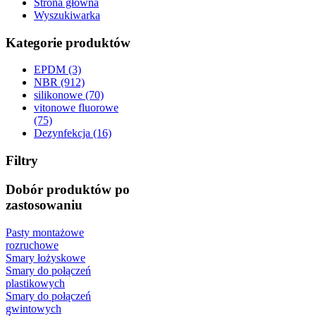
Strona główna
Wyszukiwarka
Kategorie produktów
EPDM (3)
NBR (912)
silikonowe (70)
vitonowe fluorowe
(75)
Dezynfekcja (16)
Filtry
Dobór produktów po
zastosowaniu
Pasty montażowe
rozruchowe
Smary łożyskowe
Smary do połączeń
plastikowych
Smary do połączeń
gwintowych