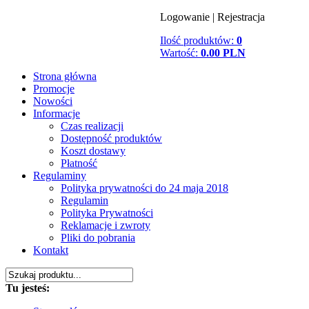
Logowanie
|
Rejestracja
Ilość produktów:
0
Wartość:
0.00 PLN
Strona główna
Promocje
Nowości
Informacje
Czas realizacji
Dostępność produktów
Koszt dostawy
Płatność
Regulaminy
Polityka prywatności do 24 maja 2018
Regulamin
Polityka Prywatności
Reklamacje i zwroty
Pliki do pobrania
Kontakt
Tu jesteś: