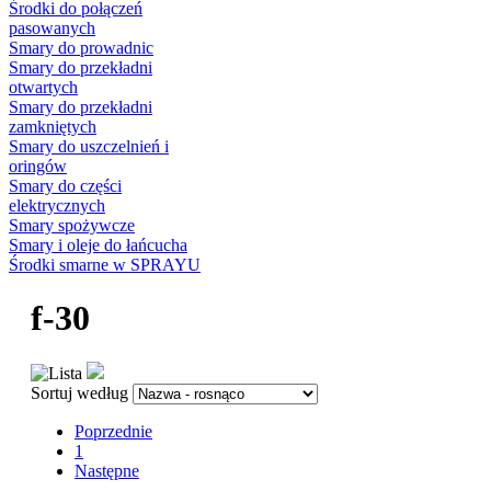
Środki do połączeń
pasowanych
Smary do prowadnic
Smary do przekładni
otwartych
Smary do przekładni
zamkniętych
Smary do uszczelnień i
oringów
Smary do części
elektrycznych
Smary spożywcze
Smary i oleje do łańcucha
Środki smarne w SPRAYU
f-30
Sortuj według
Poprzednie
1
Następne