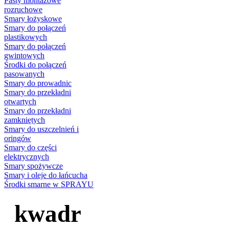
Pasty montażowe
rozruchowe
Smary łożyskowe
Smary do połączeń
plastikowych
Smary do połączeń
gwintowych
Środki do połączeń
pasowanych
Smary do prowadnic
Smary do przekładni
otwartych
Smary do przekładni
zamkniętych
Smary do uszczelnień i
oringów
Smary do części
elektrycznych
Smary spożywcze
Smary i oleje do łańcucha
Środki smarne w SPRAYU
kwadr