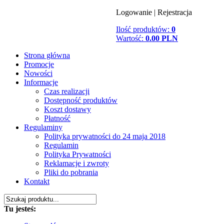
Logowanie
|
Rejestracja
Ilość produktów:
0
Wartość:
0.00 PLN
Strona główna
Promocje
Nowości
Informacje
Czas realizacji
Dostępność produktów
Koszt dostawy
Płatność
Regulaminy
Polityka prywatności do 24 maja 2018
Regulamin
Polityka Prywatności
Reklamacje i zwroty
Pliki do pobrania
Kontakt
Tu jesteś: