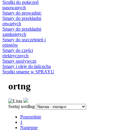
Środki do połączeń
pasowanych
Smary do prowadnic
Smary do przekładni
otwartych
Smary do przekładni
zamkniętych
Smary do uszczelnień i
oringów
Smary do części
elektrycznych
Smary spożywcze
Smary i oleje do łańcucha
Środki smarne w SPRAYU
ortng
Sortuj według
Poprzednie
1
Następne