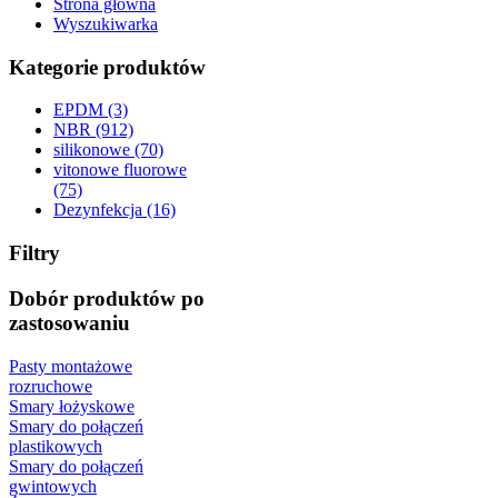
Strona główna
Wyszukiwarka
Kategorie produktów
EPDM (3)
NBR (912)
silikonowe (70)
vitonowe fluorowe
(75)
Dezynfekcja (16)
Filtry
Dobór produktów po
zastosowaniu
Pasty montażowe
rozruchowe
Smary łożyskowe
Smary do połączeń
plastikowych
Smary do połączeń
gwintowych