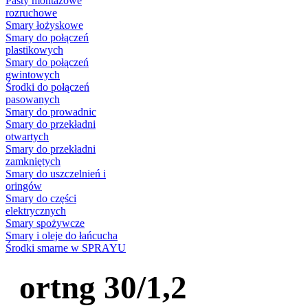
Pasty montażowe
rozruchowe
Smary łożyskowe
Smary do połączeń
plastikowych
Smary do połączeń
gwintowych
Środki do połączeń
pasowanych
Smary do prowadnic
Smary do przekładni
otwartych
Smary do przekładni
zamkniętych
Smary do uszczelnień i
oringów
Smary do części
elektrycznych
Smary spożywcze
Smary i oleje do łańcucha
Środki smarne w SPRAYU
ortng 30/1,2