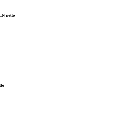
LN netto
tto