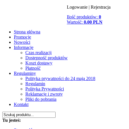
Logowanie
|
Rejestracja
Ilość produktów:
0
Wartość:
0.00 PLN
Strona główna
Promocje
Nowości
Informacje
Czas realizacji
Dostępność produktów
Koszt dostawy
Płatność
Regulaminy
Polityka prywatności do 24 maja 2018
Regulamin
Polityka Prywatności
Reklamacje i zwroty
Pliki do pobrania
Kontakt
Tu jesteś: