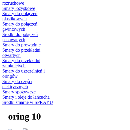
rozruchowe
Smary łożyskowe
Smary do połączeń
plastikowych
Smary do połączeń
gwintowych
Środki do połączeń
pasowanych
Smary do prowadnic
Smary do przekładni
otwartych
Smary do przekładni
zamkniętych
Smary do uszczelnień i
oringów
Smary do części
elektrycznych
Smary spożywcze
Smary i oleje do łańcucha
Środki smarne w SPRAYU
oring 10