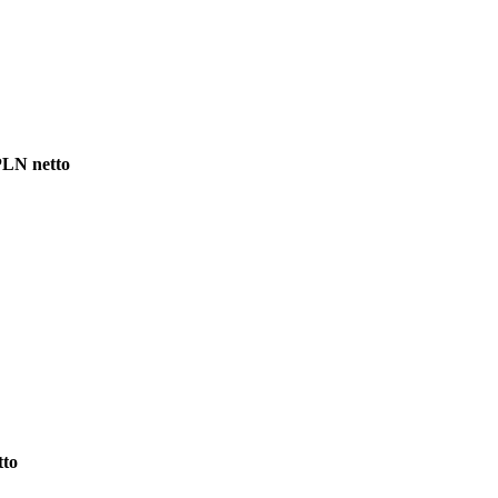
PLN netto
tto