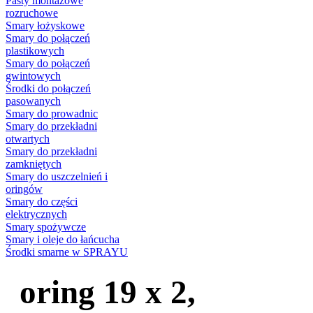
Pasty montażowe
rozruchowe
Smary łożyskowe
Smary do połączeń
plastikowych
Smary do połączeń
gwintowych
Środki do połączeń
pasowanych
Smary do prowadnic
Smary do przekładni
otwartych
Smary do przekładni
zamkniętych
Smary do uszczelnień i
oringów
Smary do części
elektrycznych
Smary spożywcze
Smary i oleje do łańcucha
Środki smarne w SPRAYU
oring 19 x 2,