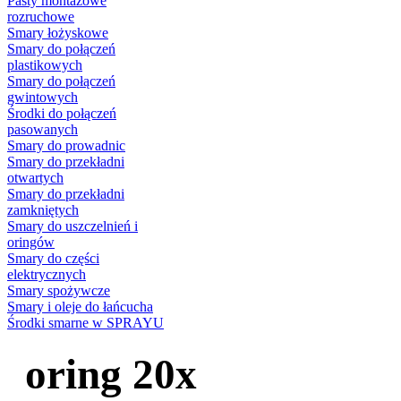
Pasty montażowe
rozruchowe
Smary łożyskowe
Smary do połączeń
plastikowych
Smary do połączeń
gwintowych
Środki do połączeń
pasowanych
Smary do prowadnic
Smary do przekładni
otwartych
Smary do przekładni
zamkniętych
Smary do uszczelnień i
oringów
Smary do części
elektrycznych
Smary spożywcze
Smary i oleje do łańcucha
Środki smarne w SPRAYU
oring 20x