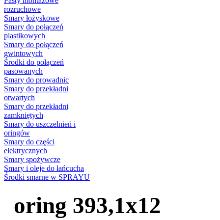
Pasty montażowe
rozruchowe
Smary łożyskowe
Smary do połączeń
plastikowych
Smary do połączeń
gwintowych
Środki do połączeń
pasowanych
Smary do prowadnic
Smary do przekładni
otwartych
Smary do przekładni
zamkniętych
Smary do uszczelnień i
oringów
Smary do części
elektrycznych
Smary spożywcze
Smary i oleje do łańcucha
Środki smarne w SPRAYU
oring 393,1x12