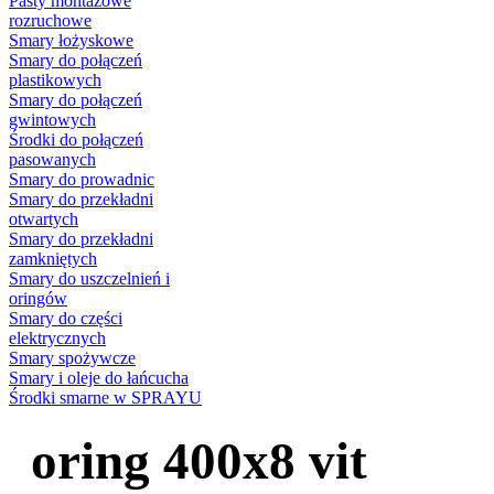
Pasty montażowe
rozruchowe
Smary łożyskowe
Smary do połączeń
plastikowych
Smary do połączeń
gwintowych
Środki do połączeń
pasowanych
Smary do prowadnic
Smary do przekładni
otwartych
Smary do przekładni
zamkniętych
Smary do uszczelnień i
oringów
Smary do części
elektrycznych
Smary spożywcze
Smary i oleje do łańcucha
Środki smarne w SPRAYU
oring 400x8 vit