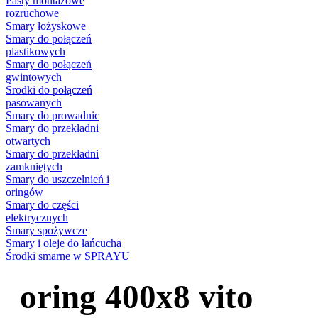
Pasty montażowe
rozruchowe
Smary łożyskowe
Smary do połączeń
plastikowych
Smary do połączeń
gwintowych
Środki do połączeń
pasowanych
Smary do prowadnic
Smary do przekładni
otwartych
Smary do przekładni
zamkniętych
Smary do uszczelnień i
oringów
Smary do części
elektrycznych
Smary spożywcze
Smary i oleje do łańcucha
Środki smarne w SPRAYU
oring 400x8 vito