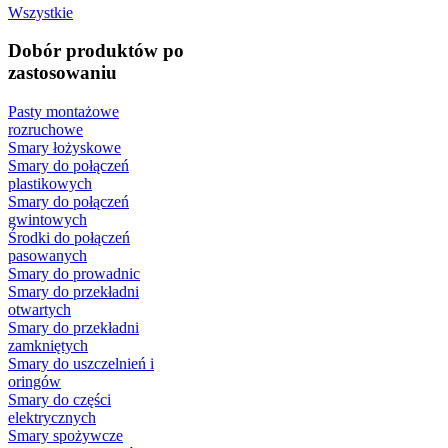
Wszystkie
Dobór produktów po
zastosowaniu
Pasty montażowe
rozruchowe
Smary łożyskowe
Smary do połączeń
plastikowych
Smary do połączeń
gwintowych
Środki do połączeń
pasowanych
Smary do prowadnic
Smary do przekładni
otwartych
Smary do przekładni
zamkniętych
Smary do uszczelnień i
oringów
Smary do części
elektrycznych
Smary spożywcze