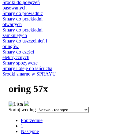
Środki do połączeń
pasowanych
Smary do prowadnic
Smary do przekładni
otwartych
Smary do przekładni
zamkniętych
Smary do uszczelnień i
oringów
Smary do części
elektrycznych
Smary spożywcze
Smary i oleje do łańcucha
Środki smarne w SPRAYU
oring 57x
Sortuj według
Poprzednie
1
Następne