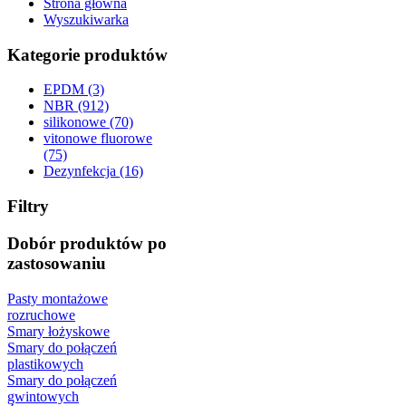
Strona główna
Wyszukiwarka
Kategorie produktów
EPDM (3)
NBR (912)
silikonowe (70)
vitonowe fluorowe
(75)
Dezynfekcja (16)
Filtry
Dobór produktów po
zastosowaniu
Pasty montażowe
rozruchowe
Smary łożyskowe
Smary do połączeń
plastikowych
Smary do połączeń
gwintowych