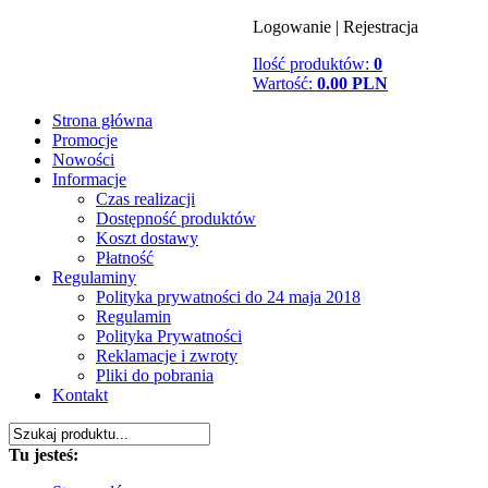
Logowanie
|
Rejestracja
Ilość produktów:
0
Wartość:
0.00 PLN
Strona główna
Promocje
Nowości
Informacje
Czas realizacji
Dostępność produktów
Koszt dostawy
Płatność
Regulaminy
Polityka prywatności do 24 maja 2018
Regulamin
Polityka Prywatności
Reklamacje i zwroty
Pliki do pobrania
Kontakt
Tu jesteś: