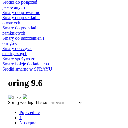
Środki do połączeń
pasowanych
Smary do prowadnic
Smary do przekładni
otwartych
Smary do przekładni
zamkniętych
Smary do uszczelnień i
oringów
Smary do części
elektrycznych
Smary spożywcze
Smary i oleje do łańcucha
Środki smarne w SPRAYU
oring 9,6
Sortuj według
Poprzednie
1
Następne