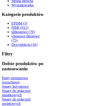
Strona główna
Wyszukiwarka
Kategorie produktów
EPDM (3)
NBR (912)
silikonowe (70)
vitonowe fluorowe
(75)
Dezynfekcja (16)
Filtry
Dobór produktów po
zastosowaniu
Pasty montażowe
rozruchowe
Smary łożyskowe
Smary do połączeń
plastikowych
Smary do połączeń
gwintowych