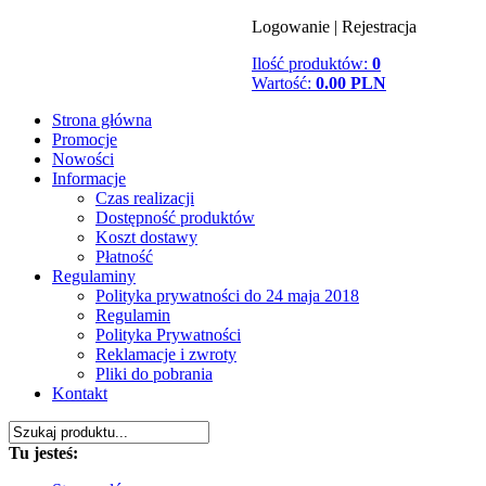
Logowanie
|
Rejestracja
Ilość produktów:
0
Wartość:
0.00 PLN
Strona główna
Promocje
Nowości
Informacje
Czas realizacji
Dostępność produktów
Koszt dostawy
Płatność
Regulaminy
Polityka prywatności do 24 maja 2018
Regulamin
Polityka Prywatności
Reklamacje i zwroty
Pliki do pobrania
Kontakt
Tu jesteś: