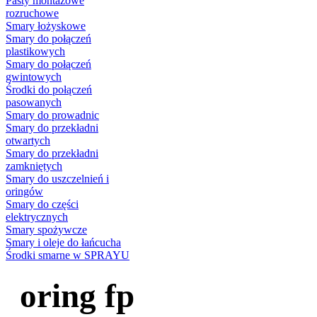
Pasty montażowe
rozruchowe
Smary łożyskowe
Smary do połączeń
plastikowych
Smary do połączeń
gwintowych
Środki do połączeń
pasowanych
Smary do prowadnic
Smary do przekładni
otwartych
Smary do przekładni
zamkniętych
Smary do uszczelnień i
oringów
Smary do części
elektrycznych
Smary spożywcze
Smary i oleje do łańcucha
Środki smarne w SPRAYU
oring fp