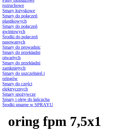
Pasty montażowe
rozruchowe
Smary łożyskowe
Smary do połączeń
plastikowych
Smary do połączeń
gwintowych
Środki do połączeń
pasowanych
Smary do prowadnic
Smary do przekładni
otwartych
Smary do przekładni
zamkniętych
Smary do uszczelnień i
oringów
Smary do części
elektrycznych
Smary spożywcze
Smary i oleje do łańcucha
Środki smarne w SPRAYU
oring fpm 7,5x1