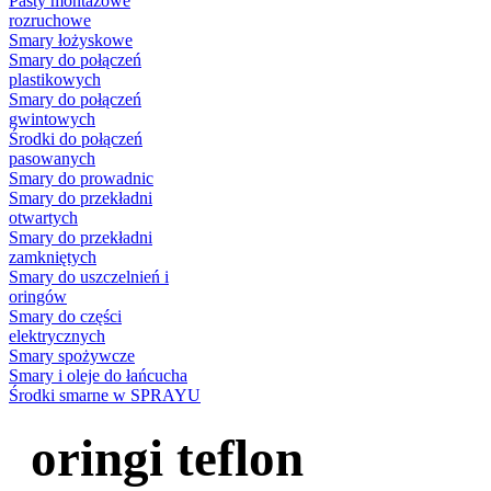
Pasty montażowe
rozruchowe
Smary łożyskowe
Smary do połączeń
plastikowych
Smary do połączeń
gwintowych
Środki do połączeń
pasowanych
Smary do prowadnic
Smary do przekładni
otwartych
Smary do przekładni
zamkniętych
Smary do uszczelnień i
oringów
Smary do części
elektrycznych
Smary spożywcze
Smary i oleje do łańcucha
Środki smarne w SPRAYU
oringi teflon