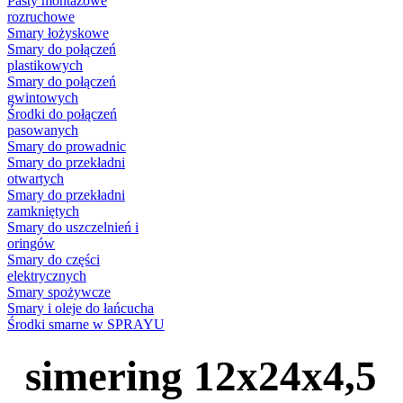
Pasty montażowe
rozruchowe
Smary łożyskowe
Smary do połączeń
plastikowych
Smary do połączeń
gwintowych
Środki do połączeń
pasowanych
Smary do prowadnic
Smary do przekładni
otwartych
Smary do przekładni
zamkniętych
Smary do uszczelnień i
oringów
Smary do części
elektrycznych
Smary spożywcze
Smary i oleje do łańcucha
Środki smarne w SPRAYU
simering 12x24x4,5