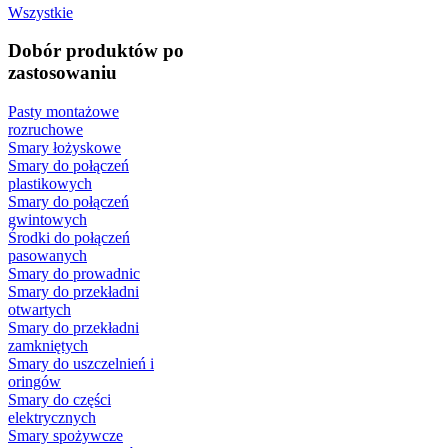
Wszystkie
Dobór produktów po
zastosowaniu
Pasty montażowe
rozruchowe
Smary łożyskowe
Smary do połączeń
plastikowych
Smary do połączeń
gwintowych
Środki do połączeń
pasowanych
Smary do prowadnic
Smary do przekładni
otwartych
Smary do przekładni
zamkniętych
Smary do uszczelnień i
oringów
Smary do części
elektrycznych
Smary spożywcze